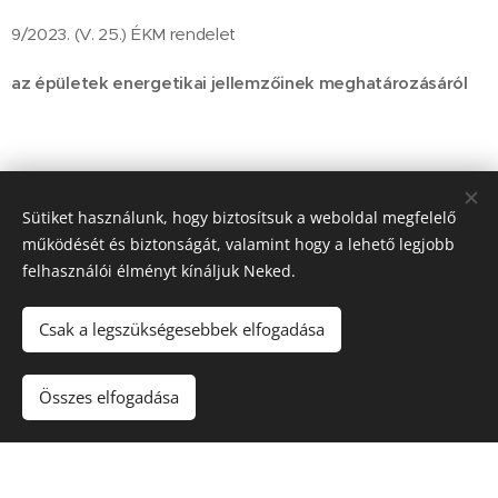
9/2023. (V. 25.) ÉKM rendelet
az épületek energetikai jellemzőinek meghatározásáról
Sütiket használunk, hogy biztosítsuk a weboldal megfelelő
működését és biztonságát, valamint hogy a lehető legjobb
felhasználói élményt kínáljuk Neked.
Csak a legszükségesebbek elfogadása
Tégi József, 8474 Csabrendek, Millenniumi lakópark 7.,
+36303470062, jozseftegi@gmail.com
Összes elfogadása
Az oldalt a
Webnode
működteti
Sütik
Készítsd el weboldaladat ingyen!