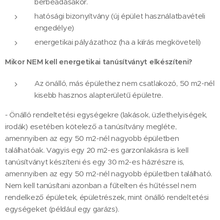
bérbeadásakor.
hatósági bizonyítvány (új épület használatbavételi
engedélye)
energetikai pályázathoz (ha a kiírás megköveteli)
Mikor NEM kell energetikai tanúsítványt elkészíteni?
Az önálló, más épülethez nem csatlakozó, 50 m2-nél
kisebb hasznos alapterületű épületre.
- Önálló rendeltetési egységekre (lakások, üzlethelyiségek,
irodák) esetében kötelező a tanúsítvány megléte,
amennyiben az egy 50 m2-nél nagyobb épületben
találhatóak. Vagyis egy 20 m2-es garzonlakásra is kell
tanúsítványt készíteni és egy 30 m2-es házrészre is,
amennyiben az egy 50 m2-nél nagyobb épületben található.
Nem kell tanúsítani azonban a fűtelten és hűtéssel nem
rendelkező épületek, épületrészek, mint önálló rendeltetési
egységeket (például egy garázs).