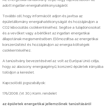
adott ingatlan energiahatékonyságáról.
További cél, hogy információt adjon és javítsa az
épületállomány energiahatékonyságát és hozzájáruljon a
CO2 kibocsátás csökkentéséhez. Segítse a tulajdonosokat
és a vevőket vagy a bérlőket az ingatlan energetikai
állapotának megismerésében. Előmozdítsa az energetikai
korszerűsítést és hozzájáruljon az energia költségek
csökkentéséhez.
A tanúsítvány bevezetésével az volt az Európai Unió célja,
hogy az alacsony energiaigényű, korszerű épületek irányába
tolódjon a kereslet.
Kapcsolódó jogszabályok:
176/2008. (VI. 30.) Korm. rendelet
az épületek energetikai jellemzőinek tanúsításáról