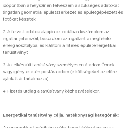
időpontban a helyszínen felveszem a szükséges adatokat
(ingatlan geometria, épületszerkezet és épületgépészet) és
fotókat készítek.
2. A felvett adatok alapján az irodában kiszámolom az
ingatlan jellemzőit, besorolom az ingatlant a megfelelő
energiaosztályba, és kiállítom a hiteles épületenergetikai
tanúsítványt.
3. Az elkészült tanúsítvány személyesen átadom Önnek,
vagy igény esetén postára adom (e költségeket az előre
ajánlott ár tartalmazza).
4. Fizetés utólag a tanúsítvány kézhezvételekor.
Energetikai tanúsítvány célja, hatékonysági kategóriák:
Az energetikai tanúsítvány célja, hogy tájékoztasson az