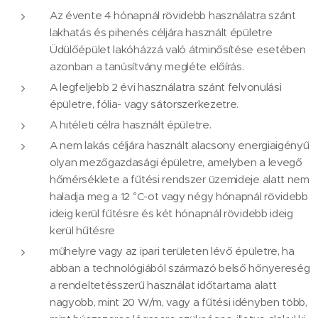
Az évente 4 hónapnál rövidebb használatra szánt
lakhatás és pihenés céljára használt épületre
Üdülőépület lakóházzá való átminősítése esetében
azonban a tanúsítvány megléte előírás.
A legfeljebb 2 évi használatra szánt felvonulási
épületre, fólia- vagy sátorszerkezetre.
A hitéleti célra használt épületre.
A nem lakás céljára használt alacsony energiaigényű
olyan mezőgazdasági épületre, amelyben a levegő
hőmérséklete a fűtési rendszer üzemideje alatt nem
haladja meg a 12 °C-ot vagy négy hónapnál rövidebb
ideig kerül fűtésre és két hónapnál rövidebb ideig
kerül hűtésre
műhelyre vagy az ipari területen lévő épületre, ha
abban a technológiából származó belső hőnyereség
a rendeltetésszerű használat időtartama alatt
nagyobb, mint 20 W/m, vagy a fűtési idényben több,