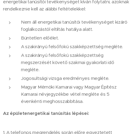
energetikai tanúsítói tevékenységet kíván folytatni, azoknak
rendelkeznie kell az alábbi feltételekkel:
Nem áll energetikai tanúsítói tevékenységet kizáró
foglalkozástól eltiltás hatálya alatt.
Büntetlen előélet.
A szakirányú felsőfokú szakképzettség megléte.
A szakirányú felsőfokú szakképzettség
megszerzését követő szakmai gyakorlati idő
megléte.
Jogosultsági vizsga eredményes megléte.
Magyar Mérnöki Kamarai vagy Magyar Építész
Kamarai névjegyzékbe vétel megléte és 5
évenkénti meghosszabbítása.
Az épületenergetikai tanúsítás lépései:
1. A telefonos megrendelés során előre egyeztetett