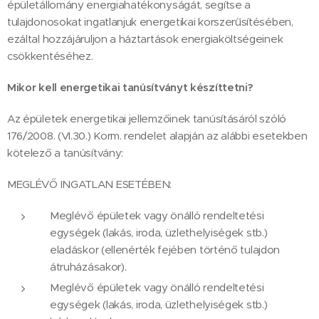
épületállomány energiahatékonyságát, segítse a
tulajdonosokat ingatlanjuk energetikai korszerűsítésében,
ezáltal hozzájáruljon a háztartások energiaköltségeinek
csökkentéséhez.
Mikor kell energetikai tanúsítványt készíttetni?
Az épületek energetikai jellemzőinek tanúsításáról szóló
176/2008. (VI.30.) Korm. rendelet alapján az alábbi esetekben
kötelező a tanúsítvány:
MEGLÉVŐ INGATLAN ESETÉBEN:
Meglévő épületek vagy önálló rendeltetési
egységek (lakás, iroda, üzlethelyiségek stb.)
eladáskor (ellenérték fejében történő tulajdon
átruházásakor).
Meglévő épületek vagy önálló rendeltetési
egységek (lakás, iroda, üzlethelyiségek stb.)