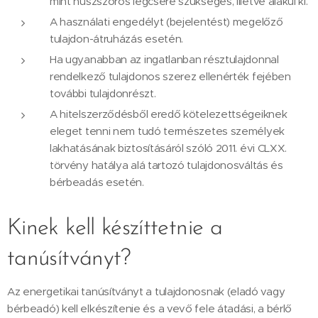
mint húszszoros légcsere szükséges, illetve alakul ki.
A használati engedélyt (bejelentést) megelőző
tulajdon-átruházás esetén.
Ha ugyanabban az ingatlanban résztulajdonnal
rendelkező tulajdonos szerez ellenérték fejében
további tulajdonrészt.
A hitelszerződésből eredő kötelezettségeiknek
eleget tenni nem tudó természetes személyek
lakhatásának biztosításáról szóló 2011. évi CLXX.
törvény hatálya alá tartozó tulajdonosváltás és
bérbeadás esetén.
Kinek kell készíttetnie a
tanúsítványt?
Az energetikai tanúsítványt a tulajdonosnak (eladó vagy
bérbeadó) kell elkészítenie és a vevő fele átadási, a bérlő