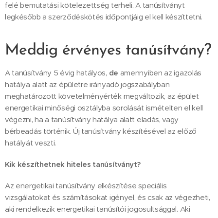
felé bemutatási kötelezettség terheli. A tanúsítványt
legkésőbb a szerződéskötés időpontjáig el kell készíttetni.
Meddig érvényes tanúsítvány?
A tanúsítvány 5 évig hatályos,
de
amennyiben az igazolás
hatálya alatt az épületre irányadó jogszabályban
meghatározott követelményérték megváltozik, az épület
energetikai minőségi osztályba sorolását ismételten el kell
végezni, ha a tanúsítvány hatálya alatt eladás, vagy
bérbeadás történik. Új tanúsítvány készítésével az előző
hatályát veszti.
Kik készíthetnek hiteles tanúsítványt?
Az energetikai tanúsítvány elkészítése speciális
vizsgálatokat és számításokat igényel, és csak az végezheti,
aki rendelkezik energetikai tanúsítói jogosultsággal. Aki