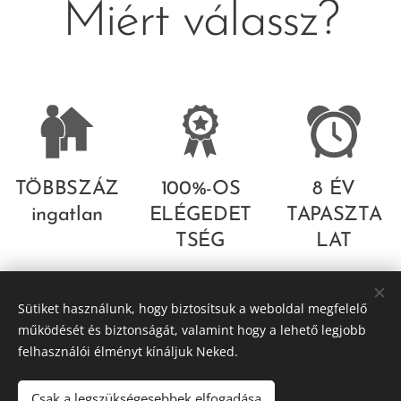
Miért válassz?
TÖBBSZÁZ
100%-OS
8 ÉV
ingatlan
ELÉGEDET
TAPASZTA
TSÉG
LAT
Korrekt pontos
Sütiket használunk, hogy biztosítsuk a weboldal megfelelő
munkavégzés
működését és biztonságát, valamint hogy a lehető legjobb
felhasználói élményt kínáljuk Neked.
Csak a legszükségesebbek elfogadása