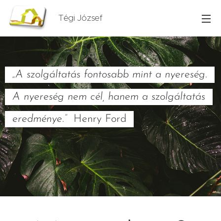
Tégi József
„A szolgáltatás fontosabb mint a nyereség.
A nyereség nem cél, hanem a szolgáltatás
eredménye.”
Henry Ford